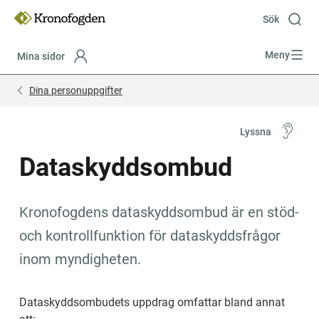
Till
innehåll
Sök
Meny
Mina sidor
Focustrap
Focustrap
Dina personuppgifter
start
end
Lyssna
Dataskyddsombud
Kronofogdens dataskyddsombud är en stöd- 
och kontrollfunktion för dataskyddsfrågor 
inom myndigheten.
Dataskyddsombudets uppdrag omfattar bland annat 