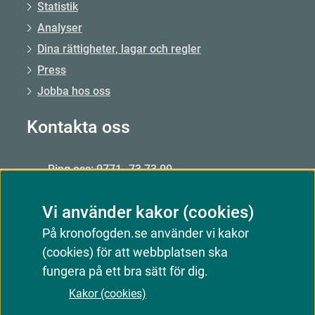
Statistik
Analyser
Dina rättigheter, lagar och regler
Press
Jobba hos oss
Kontakta oss
Ring oss: 0771–73 73 00
Från utlandet: +46 8 56 48 51 50
Vi använder kakor (cookies)
Öppet: mån–fre 09.00–15.00
På kronofogden.se använder vi kakor
Mejla oss
(cookies) för att webbplatsen ska
Kontakta oss
fungera på ett bra sätt för dig.
Kakor (cookies)