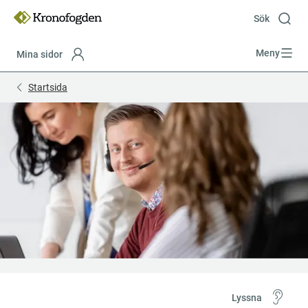
Till
innehåll
Sök
Meny
Mina sidor
Focustrap
Focustrap
Startsida
start
end
Lyssna