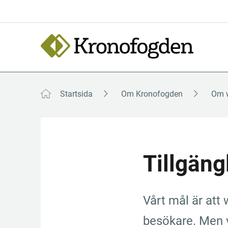
Till
innehåll
Focustrap
Focustrap
start
end
Startsida
Om Kronofogden
Om 
Tillgäng
Vårt mål är att 
besökare. Men vi