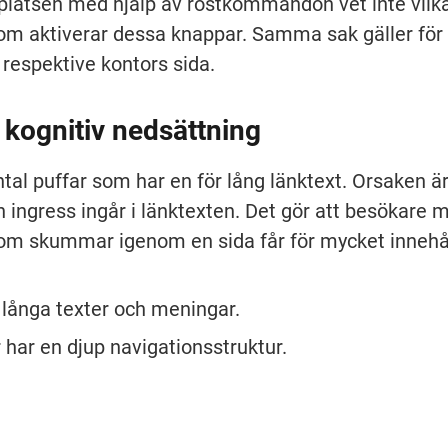
latsen med hjälp av röstkommandon vet inte vilka
 aktiverar dessa knappar. Samma sak gäller för 
 respektive kontors sida.
kognitiv nedsättning
ntal puffar som har en för lång länktext. Orsaken är 
h ingress ingår i länktexten. Det gör att besökare m
om skummar igenom en sida får för mycket innehål
r långa texter och meningar.
 har en djup navigationsstruktur.