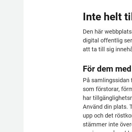
Inte helt t
Den här webbplatsen
digital offentlig 
att ta till sig innehå
För dem med n
På samlingssidan f
som förstorar, förm
har tillgänglighet
Använd din plats. 
upp och det röstk
stämmer inte övere