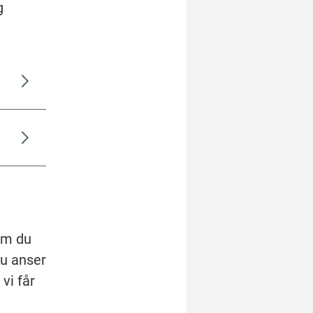
 
Om du 
u anser 
vi får 