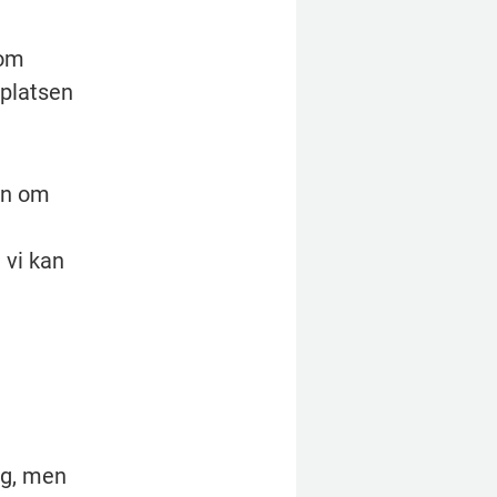
om 
platsen 
n om 
vi kan 
g, men 