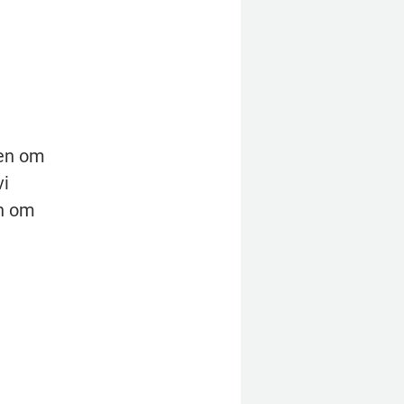
en om 
i 
n om 