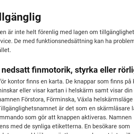
illgänglig
 är inte helt förenlig med lagen om tillgänglighet t
service. De med funktionsnedsättning kan ha proble
llet.
edsatt finmotorik, styrka eller rörl
ör kontor finns en karta. De knappar som finns på k
inskar eller visar kartan i helskärm samt visar din p
snamnen Förstora, Förminska, Växla helskärmsläge 
Tillgänglighetsnamnet är det som en skärmläsare lä
ommando som gör att knappen aktiveras. Namnen 
ns med de synliga etiketterna. En besökare som 