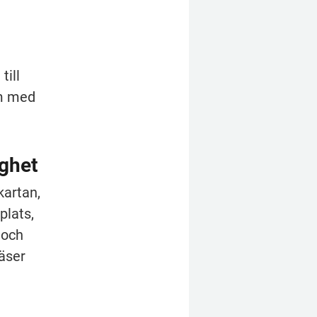
ill 
m med 
ighet
artan, 
lats, 
och 
ser 