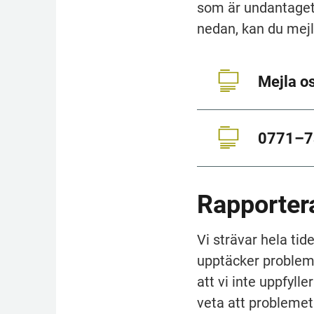
som är undantaget 
nedan, kan du mejla
Mejla o
0771–7
Rapportera
Vi strävar hela tid
upptäcker problem 
att vi inte uppfylle
veta att problemet 