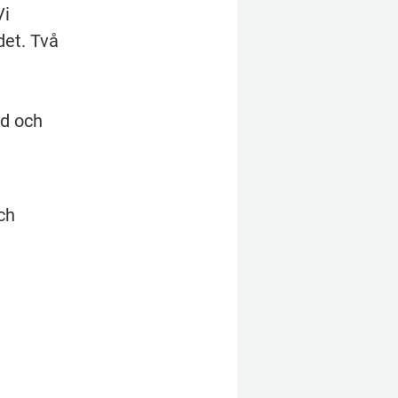
i 
et. Två 
d och 
ch 