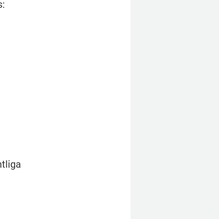
s:
tliga 