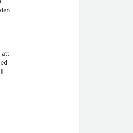
 
den 
att 
ed 
l 