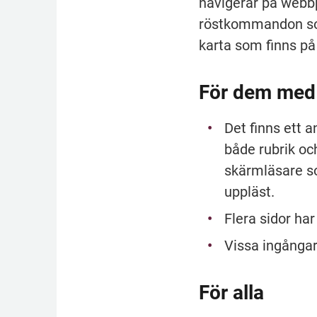
navigerar på webbp
röstkommandon som
karta som finns på
För dem med 
Det finns ett a
både rubrik oc
skärmläsare s
uppläst.
Flera sidor ha
Vissa ingångar
För alla