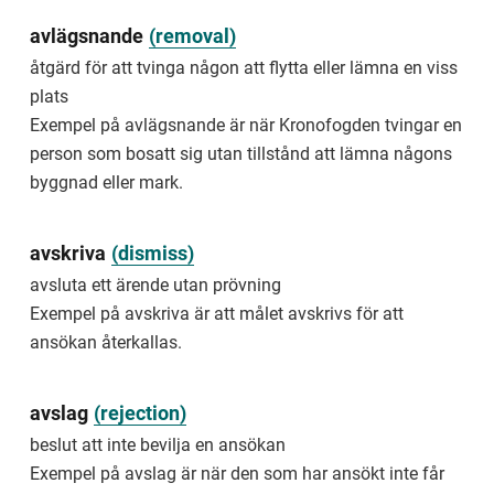
cases
include
avlägsnande
(
removal
)
debts
åtgärd för att tvinga någon att flytta eller lämna en viss
regarding
taxes,
plats
fines
Exempel på avlägsnande är när Kronofogden tvingar en
and
person som bosatt sig utan tillstånd att lämna någons
student
loans.
byggnad eller mark.
a-
mål
avskriva
(
dismiss
)
mål
avsluta ett ärende utan prövning
om
Exempel på avskriva är att målet avskrivs för att
skulder
till
ansökan återkallas.
stat
och
kommun
avslag
(
rejection
)
Exempel
beslut att inte bevilja en ansökan
på
Exempel på avslag är när den som har ansökt inte får
allmänna