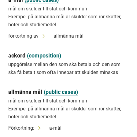
reduces
mål om skulder till stat och kommun
the
debt
Exempel på allmänna mål är skulder som rör skatter,
böter och studiemedel.
allmänna
mål
förkortning av
allmänna mål
mål
om
skulder
ackord
(
composition
)
till
uppgörelse mellan den som ska betala och den som
stat
och
ska få betalt som ofta innebär att skulden minskas
kommun
Exempel
allmänna mål
(
public cases
)
på
allmänna
mål om skulder till stat och kommun
mål
Exempel på allmänna mål är skulder som rör skatter,
är
böter och studiemedel.
skulder
som
Förkortning:
a-mål
rör
skatter,