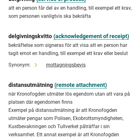
give
an
att en person får del av en handling, till exempel ett krav,
opinion,
som personen vanligtvis ska bekräfta
submit
a
document,
delgivningskvitto
(
acknowledgement of‏‏‎ ‎receipt
)
or
pay
bekräftelse som signeras för att visa att en person har
a
tagit emot en handling, till exempel ett krav eller beslut
debt.
Synonym:
mottagningsbevis
avhysning
Kronofogdens
åtgärd
distansutmätning
(
remote attachment
)
för
när Kronofogden utmäter lös egendom utan att vara på
att
en
platsen där egendomen finns
hyresgäst
Exempel på distansutmätning är att Kronofogden
eller
utmäter pengar som Polisen, Ekobrottsmyndigheten,
tidigare
ägare
Kustbevakningen och Tullverket påträffar i sin
ska
verksamhet. Ett annat exempel är att Kronofogden
flytta