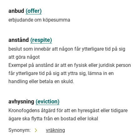
böter
och
anbud
(
offer
)
studiemedel.
erbjudande om köpesumma
Förkortning:
a-
mål
anstånd
(
respite
)
beslut som innebär att någon får ytterligare tid på sig
public
cases
att göra något
Exempel på anstånd är att en fysisk eller juridisk person
cases
regarding
får ytterligare tid på sig att yttra sig, lämna in en
debts
handling eller betala en skuld.
to
the
central
avhysning
(
eviction
)
government
and
Kronofogdens åtgärd för att en hyresgäst eller tidigare
municipality
ägare ska flytta från en bostad eller lokal
Examples
Synonym:
vräkning
of
public