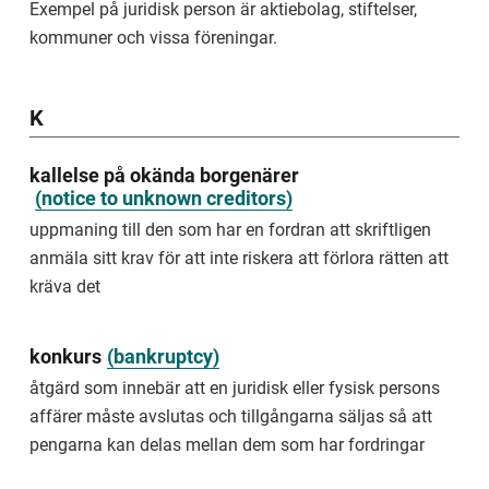
och
Exempel på juridisk person är aktiebolag, stiftelser,
sin
kommuner och vissa föreningar.
familjs
försörjning
Exempel
K
på
beneficium
är
kallelse på okända borgenärer
pengar
(
notice to unknown creditors
)
till
uppmaning till den som har en fordran att skriftligen
hyra
och
anmäla sitt krav för att inte riskera att förlora rätten att
nödvändiga
kräva det
kläder
eller
möbler.
konkurs
(
bankruptcy
)
non-
åtgärd som innebär att en juridisk eller fysisk persons
attachable
affärer måste avslutas och tillgångarna säljas så att
assets
pengarna kan delas mellan dem som har fordringar
assets
that