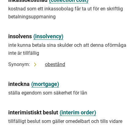
att
utmäta
kostnad som ett inkassobolag får ta ut för en skriftlig
ett
betalningsuppmaning
lägre
belopp
än
insolvens
(
insolvency
)
vad
som
inte kunna betala sina skulder och att denna oförmåga
tidigare
inte är tillfällig
beslutats
och
Synonym:
obestånd
sedan
avsluta
löneutmätningen
inteckna
(
mortgage
)
limitation
ställa egendom som säkerhet för lån
decision
decision
to
interimistiskt beslut
(
interim order
)
seize
tillfälligt beslut som gäller omedelbart och tills vidare
a
lower
amount