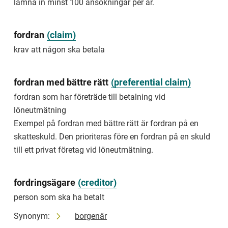
lämna in minst 100 ansökningar per år.
to
vacate
someone's
fordran
(
claim
)
building
or
krav att någon ska betala
land.
avskriva
fordran med bättre rätt
(
preferential claim
)
avsluta
fordran som har företräde till betalning vid
ett
ärende
löneutmätning
utan
Exempel på fordran med bättre rätt är fordran på en
prövning
skatteskuld. Den prioriteras före en fordran på en skuld
Exempel
till ett privat företag vid löneutmätning.
på
avskriva
är
fordringsägare
(
creditor
)
att
målet
person som ska ha betalt
avskrivs
för
Synonym:
borgenär
att