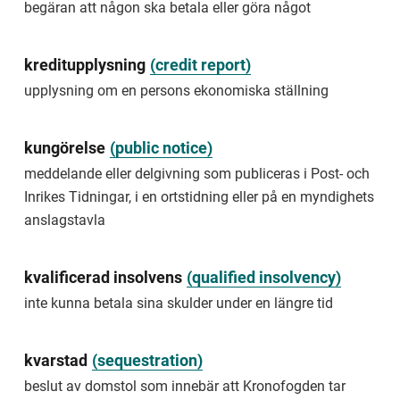
begäran att någon ska betala eller göra något
rent
and
essential
clothes
kreditupplysning
(
credit report
)
or
upplysning om en persons ekonomiska ställning
furniture.
Alternative
word/expression:
kungörelse
(
public notice
)
beneficium
meddelande eller delgivning som publiceras i Post- och
competentiae
Inrikes Tidningar, i en ortstidning eller på en myndighets
besittning
anslagstavla
ägande
eller
förfogande
kvalificerad insolvens
(
qualified insolvency
)
över
inte kunna betala sina skulder under en längre tid
egendom
Exempel
på
kvarstad
(
sequestration
)
besittning
beslut av domstol som innebär att Kronofogden tar
är