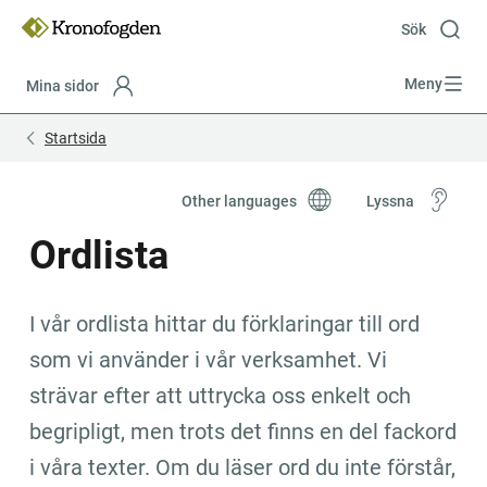
Till
innehåll
Sök
Meny
Mina sidor
Focustrap
Focustrap
Startsida
start
end
ackord
Other languages
Lyssna
uppgörelse
mellan
Ordlista
den
som
ska
betala
I vår ordlista hittar du förklaringar till ord 
och
den
som vi använder i vår verksamhet. Vi 
som
strävar efter att uttrycka oss enkelt och 
ska
få
begripligt, men trots det finns en del fackord 
betalt
som
i våra texter. Om du läser ord du inte förstår, 
ofta