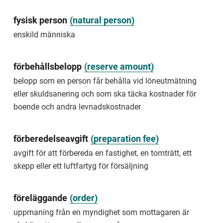
ansökan
återkallas.
fysisk person
(
natural person
)
dismiss
enskild människa
close
a
förbehållsbelopp
(
reserve amount
)
case
without
belopp som en person får behålla vid löneutmätning
reviewing
eller skuldsanering och som ska täcka kostnader för
it
boende och andra levnadskostnader
An
example
of
förberedelseavgift
(
preparation fee
)
dismissal
is
avgift för att förbereda en fastighet, en tomträtt, ett
that
skepp eller ett luftfartyg för försäljning
the
case
is
föreläggande
(
order
)
dismissed
because
uppmaning från en myndighet som mottagaren är
the