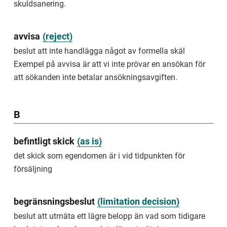
mål
skuldsanering.
är
skulder
som
avvisa
(
reject
)
rör
beslut att inte handlägga något av formella skäl
skatter,
böter
Exempel på avvisa är att vi inte prövar en ansökan för
och
att sökanden inte betalar ansökningsavgiften.
studiemedel.
förkortning
av
B
allmänna
mål
befintligt skick
(
as is
)
public
cases
det skick som egendomen är i vid tidpunkten för
försäljning
cases
regarding
debts
begränsningsbeslut
(
limitation decision
)
to
the
beslut att utmäta ett lägre belopp än vad som tidigare
central