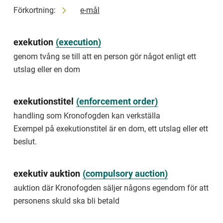
är
Förkortning:
e-mål
när
Kronofogden
tvingar
en
exekution
(
execution
)
person
genom tvång se till att en person gör något enligt ett
som
bosatt
utslag eller en dom
sig
utan
tillstånd
exekutionstitel
(
enforcement order
)
att
handling som Kronofogden kan verkställa
lämna
någons
Exempel på exekutionstitel är en dom, ett utslag eller ett
byggnad
beslut.
eller
mark.
removal
exekutiv auktion
(
compulsory auction
)
auktion där Kronofogden säljer någons egendom för att
way
to
personens skuld ska bli betald
force
someone