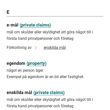
of
a
home
E
or
premises
e-mål
(
private claims
)
avlägsnande
mål om skulder eller skyldighet att göra något till i
åtgärd
första hand privatpersoner och företag
för
att
Förkortning av
enskilda mål
tvinga
någon
att
egendom
(
property
)
flytta
eller
något en person äger
lämna
Exempel på egendom är en bil eller fastighet.
en
viss
plats
enskilda mål
(
private claims
)
Exempel
mål om skulder eller skyldighet att göra något till i
på
första hand privatpersoner och företag
avlägsnande