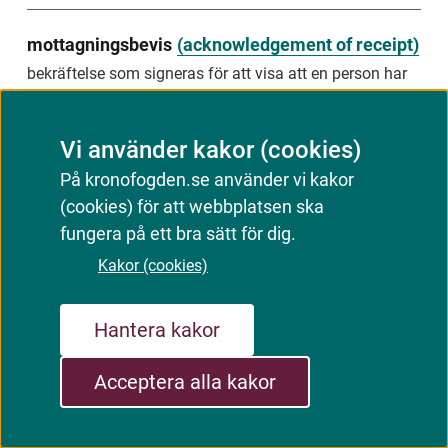
to
a
mottagningsbevis
(
acknowledgement of receipt
)
demand
to
bekräftelse som signeras för att visa att en person har
pay
tagit emot en handling, till exempel ett krav eller beslut
or
do
Synonym:
delgivningskvitto
something
Vi använder kakor (cookies)
betalningsanmärkning
På kronofogden.se använder vi kakor
mål
(
case
)
(cookies) för att webbplatsen ska
uppgift
ärende som rör krav på att någon ska betala eller göra
hos
fungera på ett bra sätt för dig.
kreditupplysningsföretag
något
Kakor (cookies)
om
att
någon
inte
N
Hantera kakor
har
skött
Acceptera alla kakor
nedsättning
(
deposit/reduction
)
sina
betalningar
villkorlig betalning till Kronofogden för att undvika
record
utmätning