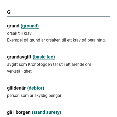
restructuring.
avvisa
G
beslut
att
grund
(
ground
)
inte
orsak till krav
handlägga
Exempel på grund är orsaken till ett krav på betalning.
något
av
formella
skäl
grundavgift
(
basic fee
)
Exempel
avgift som Kronofogden tar ut i ett ärende om
på
verkställighet
avvisa
är
att
gäldenär
(
debtor
)
vi
inte
person som är skyldig pengar
prövar
en
ansökan
gå i borgen
(
stand surety
)
för