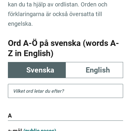
innebär
kan du ta hjälp av ordlistan. Orden och 
att
förklaringarna är också översatta till 
skulden
minskas
engelska.
composition
agreement
Ord A-Ö på svenska
(words A-
between
Z in English)
the
person
who
is
Svenska
English
going
to
pay
Sök
and
efter
the
ett
person
ord
to
be
A
paid,
which
often
a-mål
(
public cases
)