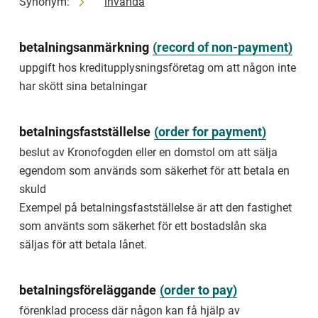
Synonym:
invända
purchase
price
offer
betalningsanmärkning
(
record of non-payment
)
anstånd
uppgift hos kreditupplysningsföretag om att någon inte
har skött sina betalningar
beslut
som
innebär
att
betalningsfastställelse
(
order for payment
)
någon
beslut av Kronofogden eller en domstol om att sälja
får
ytterligare
egendom som används som säkerhet för att betala en
tid
skuld
på
Exempel på betalningsfastställelse är att den fastighet
sig
att
som använts som säkerhet för ett bostadslån ska
göra
säljas för att betala lånet.
något
Exempel
betalningsföreläggande
(
order to pay
)
på
anstånd
förenklad process där någon kan få hjälp av
är