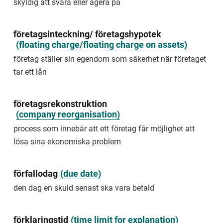
skyldig att svara eller agera på
application
is
withdrawn.
företagsinteckning/ företagshypotek
avslag
(
floating charge/floating charge on assets
)
beslut
företag ställer sin egendom som säkerhet när företaget
att
tar ett lån
inte
bevilja
en
företagsrekonstruktion
ansökan
(
company reorganisation
)
Exempel
process som innebär att ett företag får möjlighet att
på
lösa sina ekonomiska problem
avslag
är
när
den
förfallodag
(
due date
)
som
den dag en skuld senast ska vara betald
har
ansökt
inte
får
förklaringstid
(
time limit for explanation
)