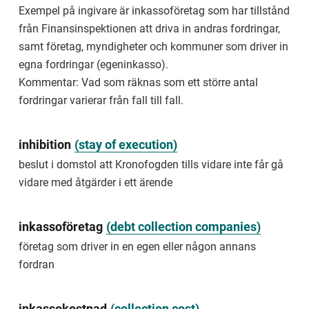
i
Exempel på ingivare är inkassoföretag som har tillstånd
vid
från Finansinspektionen att driva in andras fordringar,
tidpunkten
för
samt företag, myndigheter och kommuner som driver in
försäljning
egna fordringar (egeninkasso).
as
Kommentar: Vad som räknas som ett större antal
is
fordringar varierar från fall till fall.
the
state
inhibition
(
stay of execution
)
the
property
beslut i domstol att Kronofogden tills vidare inte får gå
is
vidare med åtgärder i ett ärende
in
at
the
time
inkassoföretag
(
debt collection companies
)
of
företag som driver in en egen eller någon annans
sale
fordran
begränsningsbeslut
beslut
inkassokostnad
(
collection cost
)