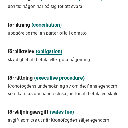
skuldsanering.
den tid någon har på sig för att svara
rejection
decision
förlikning
(
conciliation
)
not
uppgörelse mellan parter, ofta i domstol
to
grant
an
application
förpliktelse
(
obligation
)
skyldighet att betala eller göra någonting
Example
of
rejection:
when
förrättning
(
executive procedure
)
the
Kronofogdens undersökning av om det finns egendom
person
who
som kan tas om hand och säljas för att betala en skuld
has
applied
is
försäljningsavgift
(
sales fee
)
not
granted
avgift som tas ut när Kronofogden säljer egendom
debt