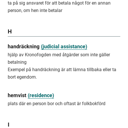
att
ta på sig ansvaret för att betala något för en annan
sökanden
person, om hen inte betalar
inte
betalar
ansökningsavgiften.
H
reject
decision
handräckning
(
judicial assistance
)
to
not
​hjälp av Kronofogden med åtgärder som inte gäller
process
betalning
a
Exempel på handräckning är att lämna tillbaka eller ta
case
for
bort egendom.
procedural
reasons
hemvist
(
residence
)
An
example
plats där en person bor och oftast är folkbokförd
of
rejection
is
I
that