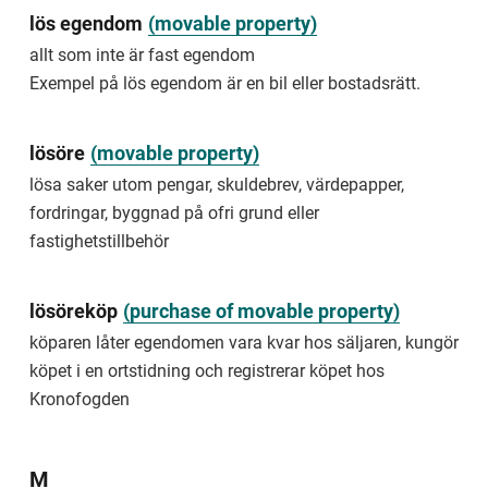
of
lös egendom
(
movable property
)
jewellery
allt som inte är fast egendom
that
you
Exempel på lös egendom är en bil eller bostadsrätt.
wear.
bestrida
lösöre
(
movable property
)
protestera
lösa saker utom pengar, skuldebrev, värdepapper,
mot
fordringar, byggnad på ofri grund eller
ett
krav
fastighetstillbehör
att
betala
eller
lösöreköp
(
purchase of movable property
)
göra
något
köparen låter egendomen vara kvar hos säljaren, kungör
köpet i en ortstidning och registrerar köpet hos
Synonym:
Kronofogden
invända
object
object
M