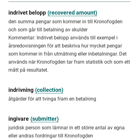
we
do
indrivet belopp
(
recovered amount
)
not
review
den summa pengar som kommer in till Kronofogden
an
och som går till betalning av skulder
application
because
Kommentar: Indrivet belopp används till exempel i
the
årsredovisningen för att beskriva hur mycket pengar
applicant
som kommer in från utmätning eller inbetalningar. Det
does
not
används när Kronofogden tar fram statistik och som ett
pay
mått på resultatet.
the
application
fee.
indrivning
(
collection
)
befintligt
åtgärder för att tvinga fram en betalning
skick
det
skick
ingivare
(
submitter
)
som
juridisk person som lämnar in ett större antal av egna
egendomen
är
eller andras fordringar till Kronofogden