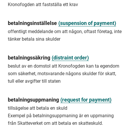
Kronofogden att fastställa ett krav
att
en
fysisk
eller
betalningsinställelse
(
suspension of payment
)
juridisk
offentligt meddelande om att någon, oftast företag, inte
person
får
tänker betala sina skulder
ytterligare
tid
på
betalningssäkring
(
distraint order
)
sig
att
beslut av en domstol att Kronofogden kan ta egendom
yttra
som säkerhet, motsvarande någons skulder för skatt,
sig,
tull eller avgifter till staten
lämna
in
en
handling
betalningsuppmaning
(
request for payment
)
eller
tillsägelse att betala en skuld
betala
en
Exempel på betalningsuppmaning är en uppmaning
skuld.
från Skatteverket om att betala en skatteskuld.