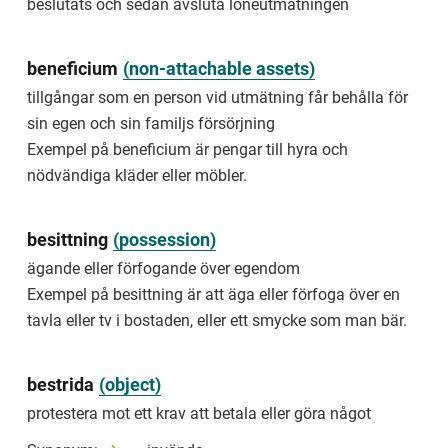
beslutats och sedan avsluta löneutmätningen
government
and
municipality
beneficium
(
non-attachable assets
)
Examples
tillgångar som en person vid utmätning får behålla för
of
public
sin egen och sin familjs försörjning
cases
Exempel på beneficium är pengar till hyra och
include
debts
nödvändiga kläder eller möbler.
regarding
taxes,
fines
besittning
(
possession
)
and
ägande eller förfogande över egendom
student
loans.
Exempel på besittning är att äga eller förfoga över en
tavla eller tv i bostaden, eller ett smycke som man bär.
anbud
erbjudande
om
bestrida
(
object
)
köpesumma
protestera mot ett krav att betala eller göra något
offer