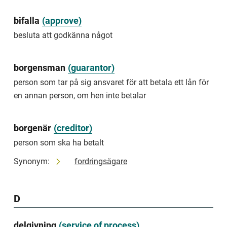
respite
decision
bifalla
(
approve
)
giving
besluta att godkänna något
someone
additional
time
borgensman
(
guarantor
)
to
do
person som tar på sig ansvaret för att betala ett lån för
something
en annan person, om hen inte betalar
Examples
of
respites
borgenär
(
creditor
)
include
person som ska ha betalt
giving
a
Synonym:
fordringsägare
natural
or
legal
person
D
additional
time
to
delgivning
(
service of process
)