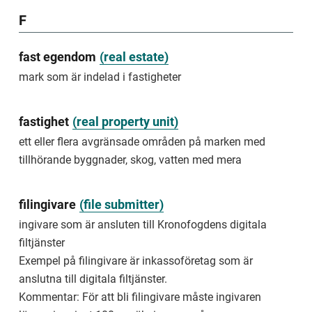
to
move
F
or
leave
fast egendom
(
real estate
)
a
certain
mark som är indelad i fastigheter
place
Examples
fastighet
(
real property unit
)
of
removal
ett eller flera avgränsade områden på marken med
include
tillhörande byggnader, skog, vatten med mera
when
the
Enforcement
Authority
filingivare
(
file submitter
)
compels
ingivare som är ansluten till Kronofogdens digitala
a
person
filtjänster
who
Exempel på filingivare är inkassoföretag som är
has
anslutna till digitala filtjänster.
settled
without
Kommentar: För att bli filingivare måste ingivaren
permission