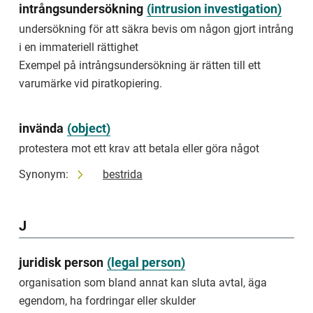
than
intrångsundersökning
(
intrusion investigation
)
previously
undersökning för att säkra bevis om någon gjort intrång
decided
and
i en immateriell rättighet
then
Exempel på intrångsundersökning är rätten till ett
end
varumärke vid piratkopiering.
the
attachment
of
earnings
invända
(
object
)
beneficium
protestera mot ett krav att betala eller göra något
tillgångar
Synonym:
bestrida
som
en
person
J
vid
utmätning
får
juridisk person
(
legal person
)
behålla
för
organisation som bland annat kan sluta avtal, äga
sin
egendom, ha fordringar eller skulder
egen