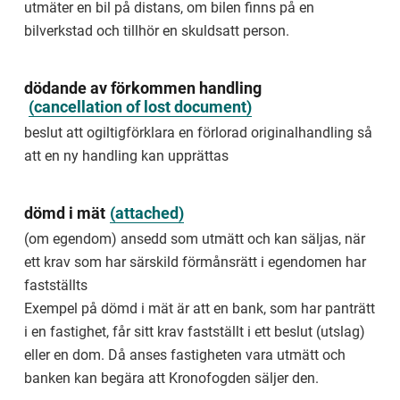
från
utmäter en bil på distans, om bilen finns på en
en
bilverkstad och tillhör en skuldsatt person.
bostad
eller
lokal
dödande av förkommen handling
Synonym:
(
cancellation of lost document
)
vräkning
beslut att ogiltigförklara en förlorad originalhandling så
eviction
att en ny handling kan upprättas
The
Enforcement
dömd i mät
(
attached
)
Authority's
measure
(om egendom) ansedd som utmätt och kan säljas, när
to
ett krav som har särskild förmånsrätt i egendomen har
make
fastställts
a
tenant
Exempel på dömd i mät är att en bank, som har panträtt
or
i en fastighet, får sitt krav fastställt i ett beslut (utslag)
previous
owner
eller en dom. Då anses fastigheten vara utmätt och
move
banken kan begära att Kronofogden säljer den.
out