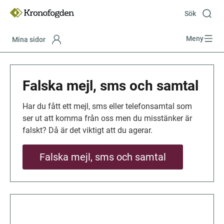
Till
innehåll
Sök
Meny
Mina sidor
Focustrap
Focustrap
start
end
Falska mejl, sms och samtal
Har du fått ett mejl, sms eller telefonsamtal som 
ser ut att komma från oss men du misstänker är 
falskt? Då är det viktigt att du agerar.
Falska mejl, sms och samtal