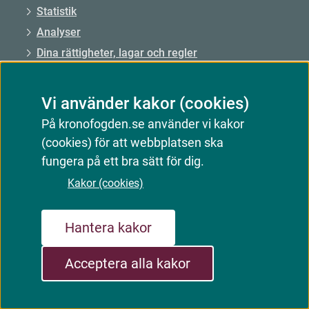
Statistik
Analyser
Dina rättigheter, lagar och regler
Press
Jobba hos oss
Vi använder kakor (cookies)
På kronofogden.se använder vi kakor
Kontakta oss
(cookies) för att webbplatsen ska
fungera på ett bra sätt för dig.
Ring oss: 0771–73 73 00
Kakor (cookies)
Från utlandet: +46 8 56 48 51 50
Öppet: mån–fre 09.00–15.00
Hantera kakor
Mejla oss
Acceptera alla kakor
Kontakta oss