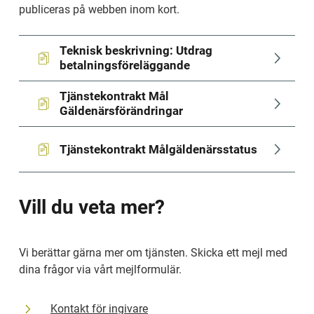
publiceras på webben inom kort.
Teknisk beskrivning: Utdrag 
pdf, 294 kB.
betalningsföreläggande
Tjänstekontrakt Mål 
pdf, 877 kB.
Gäldenärsförändringar
Tjänstekontrakt Målgäldenärsstatus
pdf, 464 kB.
Vill du veta mer?
Vi berättar gärna mer om tjänsten. Skicka ett mejl med 
dina frågor via vårt mejlformulär. 
Kontakt för ingivare