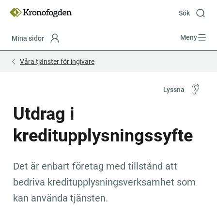
Till
innehåll
Sök
Meny
Mina sidor
Focustrap
Focustrap
Våra tjänster för ingivare
start
end
Lyssna
Utdrag i 
kreditupplysningssyfte
Det är enbart företag med tillstånd att 
bedriva kreditupplysningsverksamhet som 
kan använda tjänsten.