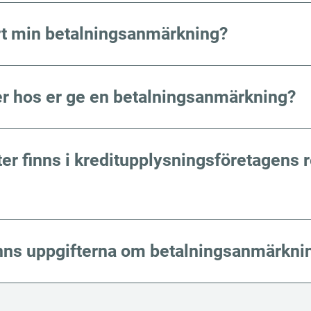
rt min betalnings­anmärkning?
r hos er ge en be­tal­ningsanmärkning?
er finns i kredit­upp­lys­nings­företagens r
inns uppgifterna om betalningsanmärkni