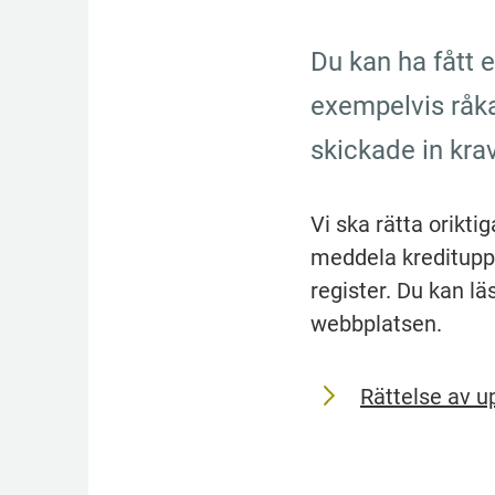
Du kan ha fått 
exempelvis råkad
skickade in krav
Vi ska rätta oriktig
meddela kredituppl
register. Du kan lä
webbplatsen.
Rättelse av u