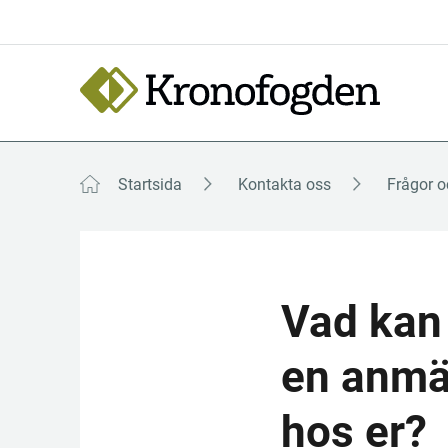
Till
innehåll
Focustrap
Focustrap
start
end
Startsida
Kontakta oss
Frågor o
Vad kan 
en anmär
hos er?