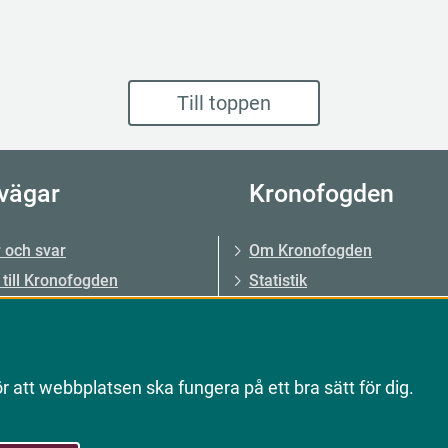
Till toppen
vägar
Kronofogden
 och svar
Om Kronofogden
 till Kronofogden
Statistik
ider
Analyser
re
Dina rättigheter, lagar och r
givare
Press
 att webbplatsen ska fungera på ett bra sätt för dig.
s och rekonstruktion
Jobba hos oss