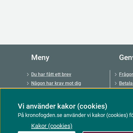
Meny
Gen
Du har fått ett brev
Frågor
Någon har krav mot dig
Betala
Du har krav mot någon
Väntet
Råd och stöd
Ingiva
Vi använder kakor (cookies)
Skuldsanering
Arbets
På kronofogden.se använder vi kakor (cookies) för
E-tjänster och blanketter
Konkur
Kakor (cookies)