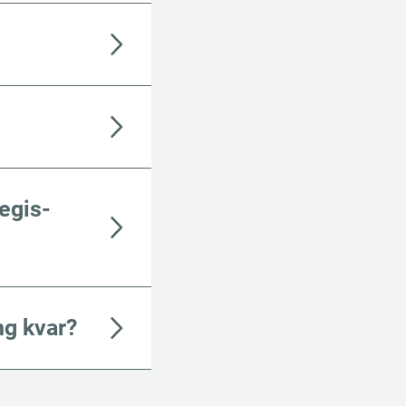
e­gis­
ng kvar?