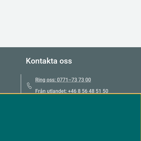
Kontakta oss
Ring oss: 0771–73 73 00
Från utlandet: +46 8 56 48 51 50
Öppet: mån–fre 09.00–15.00
egler
Mejla oss
Kontakta oss