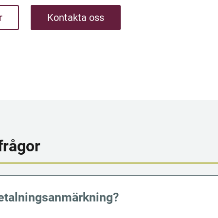
r
Kontakta oss
frågor
etalnings­anmärk­ning?