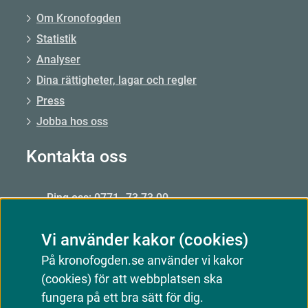
Om Kronofogden
Statistik
Analyser
Dina rättigheter, lagar och regler
Press
Jobba hos oss
Kontakta oss
Ring oss: 0771–73 73 00
Från utlandet: +46 8 56 48 51 50
Vi använder kakor (cookies)
Öppet: mån–fre 09.00–15.00
På kronofogden.se använder vi kakor
Mejla oss
(cookies) för att webbplatsen ska
Kontakta oss
fungera på ett bra sätt för dig.