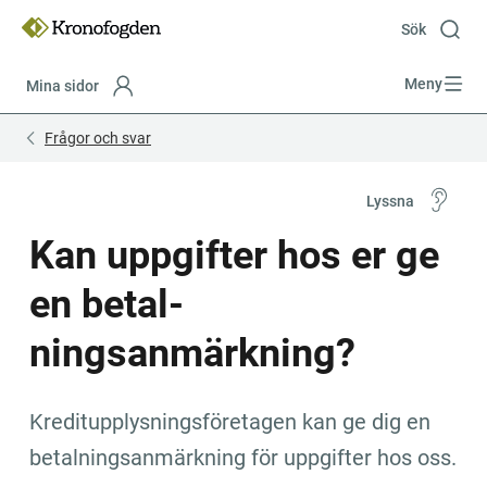
Till
innehåll
Sök
Meny
Mina sidor
Focustrap
Focustrap
Frågor och svar
start
end
Lyssna
Kan uppgifter hos er ge 
en be­tal­
ningsanmärkning?
Kreditupplysningsföretagen kan ge dig en 
betalningsanmärkning för uppgifter hos oss.