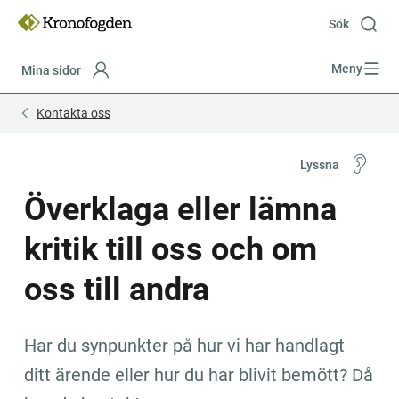
Till
innehåll
Sök
Meny
Mina sidor
Focustrap
Focustrap
Kontakta oss
start
end
Lyssna
Överklaga eller lämna 
kritik till oss och om 
oss till andra
Har du synpunkter på hur vi har handlagt 
ditt ärende eller hur du har blivit bemött? Då 