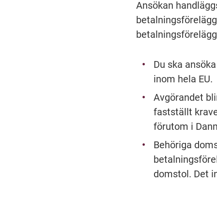
Ansökan handläggs
betalningsföre­lägg
betalningsföreläg
Du ska ansöka 
inom hela EU.
Avgörandet blir
fastställt krav
förutom i Dan
Behöriga domst
betalningsföre
domstol. Det i