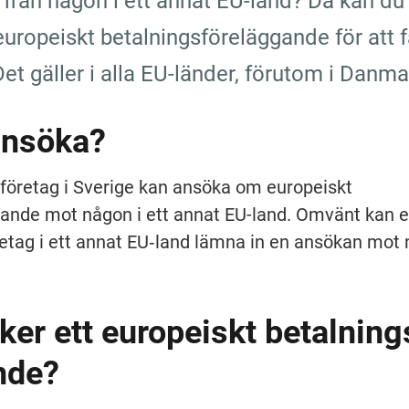
t från någon i ett annat EU-land? Då kan du 
uropeiskt betalningsföreläggande för att få
 Det gäller i alla EU-länder, förutom i Danma
ansöka?
 företag i Sverige kan ansöka om europeiskt 
ande mot någon i ett annat EU-land. Omvänt kan e
öretag i ett annat EU‑land lämna in en ansökan mot 
er ett europeiskt betalning
n­de?