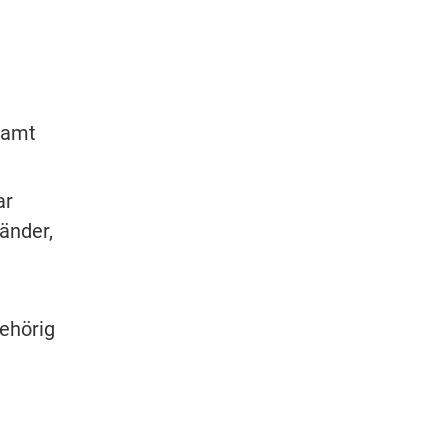
amt 
r 
änder, 
ehörig 