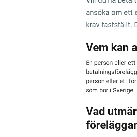
Vill du ha betal
ansöka om ett e
krav fastställt.
Vem kan 
En person eller ett
betalningsförelägg
person eller ett f
som bor i Sverige.
Vad utmärk
före­läg­ga