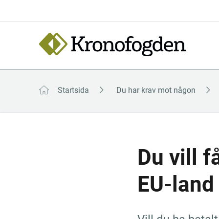
Till
innehåll
Focustrap
Focustrap
start
end
Startsida
Du har krav mot någon
Du vill f
EU-land