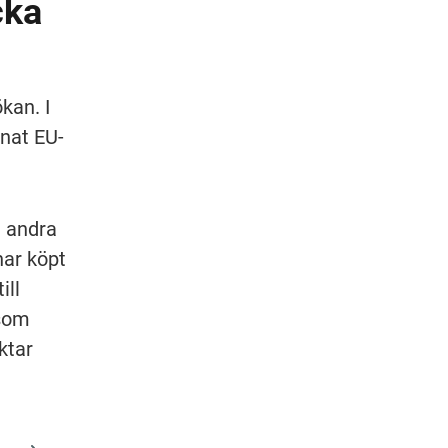
ka 
an. I 
nnat EU-
 andra 
ar köpt 
ll 
som 
tar 