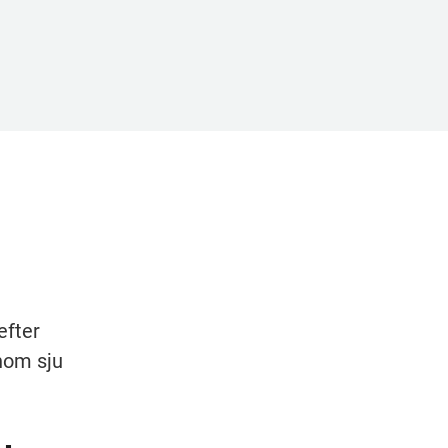
fter 
nom sju 