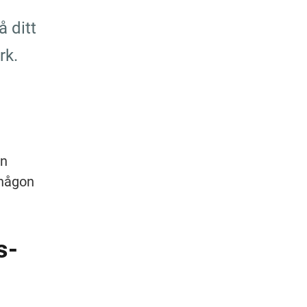
 ditt 
rk.
n 
någon 
s­