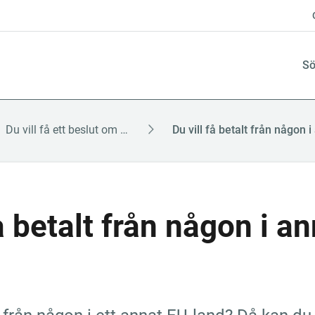
Sö
Du vill få ett beslut om ditt krav (föreläggande)
å betalt från någon i an