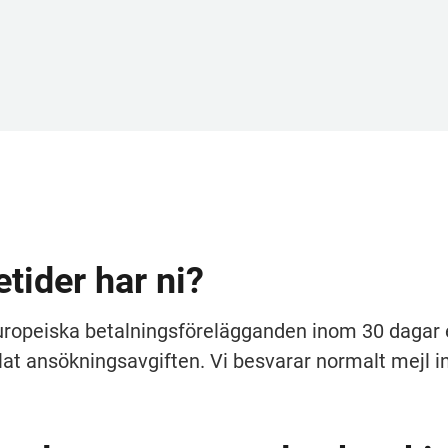
etider har ni?
europeiska betalnings­förelägganden inom 30 dagar e
alat ansökningsavgiften. Vi besvarar normalt mejl i