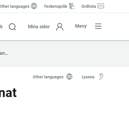
Other languages
Teckenspråk
Ordlista
Meny
k
Mina sidor
Du vill få betalt från någon i annat EU-land
Other languages
Lyssna
nat 