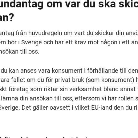
undantag om var du ska skic
an?
antag från huvudregeln om vart du skickar din ansök
om bor i Sverige och har ett krav mot någon i ett a
sökan till oss.
du kan anses vara konsument i förhållande till den
vara fallet om du för privat bruk (som konsument) h
skt företag som riktar sin verksamhet bland annat ti
lämna din ansökan till oss, eftersom vi har rollen 
verige. Det gäller oavsett i vilket EU-land den du rik
.