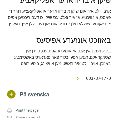
שיקן א בריוו אדער אפליקאציע
אויב ווילט איר אונז שיקן א בריוו אדער אן אפליקאציע דורך די 
פאסט, איז וויכטיג אז איר זאלט עס שיקן צו דעם ריכטיגן אפיס 
צו באקומען שנעלע הילף. רופט אונז און מיר וועלן אייך העלפן.
באזוכט אונזערע אפיסעס
ביטע נעמט אין אכט אז אונזערע אפיסעס, סיידן אין 
שטאקהאלם, זענען אפען בלויז פאר פאראויס באשטימטע 
באזוכן. אויב ווילט איר באשטימען א זיצונג, ביטע רופט
003737-1770
På svenska
Print the page
Share via email