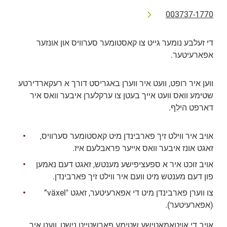
003737-1770
די זעלבע נומער גייט צו קאסטומער סערוויס און אונזער 
אפארעיטער.
ווען איר רופט, וועט איר ווערן באגריסט דורך א רעקארדירטע 
שטימע וואס וועט אייך בעטן צו ערקלערן איבער וואס איר 
דארפט הילף.
אויב איר ווילט זיך פארבינדן מיט קאסטומער סערוויס, 
זאגט אונז איבער וואס אייער פראבלעם איז.
אויב זוכט איר א ספעציפישע מענטש, זאגט דעם נאמען 
פון דעם מענטש מיט וועם איר ווילט זיך פארבינדן.
צו ווערן פארבינדן מיט די אפארעיטער, זאגט "växel” 
(אפארעיטער).
אויב די אויטאמאטישע שטימע פארשטייט נישט, וועט איר 