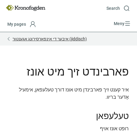
Till
innehåll
Search
Meny
My pages
Focustrap
Focustrap
איבער די אינפארסירונג אגענטור (jiddisch)
start
end
פארבינדט זיך מיט אונז
איר קענט זיך פארבינדן מיט אונז דורך טעלעפאן, אימעיל 
אָדער בריוו.
טעלעפאן
רופט אונז אויף