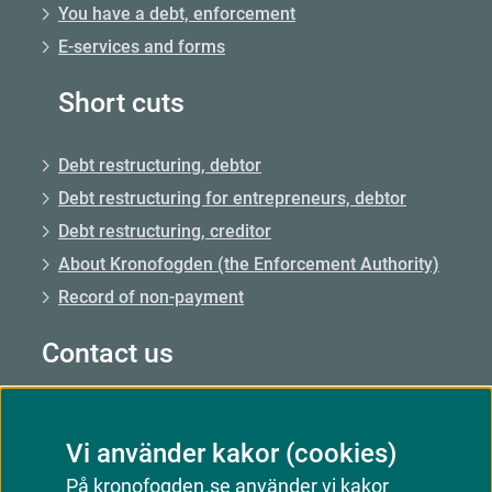
You have a debt, enforcement
E-services and forms
Short cuts
Debt restructuring, debtor
Debt restructuring for entrepreneurs, debtor
Debt restructuring, creditor
About Kronofogden (the Enforcement Authority)
Record of non-payment
Contact us
Call us: 0771–73 73 00
Vi använder kakor (cookies)
Call us from abroad: +46 8 56 48 51 50
På kronofogden.se använder vi kakor