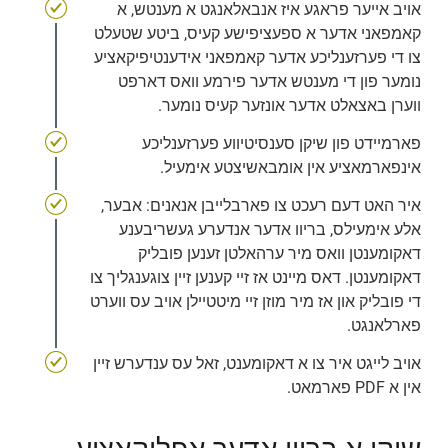
אויב אייער פראגע איז אנבאלאנגט א מענטש, א 
קאמפאני אדער א ספעציפישע קעיס, ביטע שטעלט 
צו די פערזענליכע אדער קאמפאני אידענטיפיקאציע 
נומער פון די מענטש אדער פירמע וואס דארפט 
ווערן באצאלט אדער אונזער קעיס נומער.
פארמיידט פון שיקן סענסיטיווע פערזענליכע 
אינפארמאציע אין אומבאשיצטע אימעיל.
איר האט דעם רעכט צו פארבלייבן אנאנים: אבער, 
אלע אימעילס, בריוו אדער אנדערע געשריבענע 
דאקומענטן וואס מיר ערהאלטן זענען פובליק 
דאקומענטן. דאס מיינט אז זיי קענען זיין צוגענגליך צו 
די פובליק און אז מיר מוזן זיי מיטטיילן אויב עס ווערט 
פארלאנגט.
אויב לייגט איר צו א דאקומענט, זאל עס ענדערש זיין 
אין א PDF פארמאט.