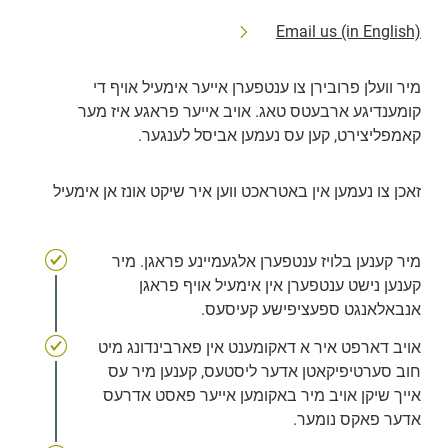
Email us (in English)
מיר וועלן פרובירן צו ענטפערן אייער אימעיל אויף די 
קומענדיגע ארבעטס טאג. אויב אייער פראגע איז מער 
קאמפליצירט, קען עס נעמען אביסל לענגער.
זאכן צו נעמען אין באטראכט ווען איר שיקט אונז אן אימעיל
מיר קענען בלויז ענטפערן אלגעמיינע פראגן. מיר 
קענען נישט ענטפערן אין אימעיל אויף פראגן 
אנבאלאנגט ספעציפישע קעיסעס.
אויב דארפט איר א דאקומענט אין פארבינדונג מיט 
חוב סערטיפיקאטן אדער ליסטעס, קענען מיר עס 
אייך שיקן אויב מיר באקומען אייער פאסט אדרעס 
אדער פאקס נומער.