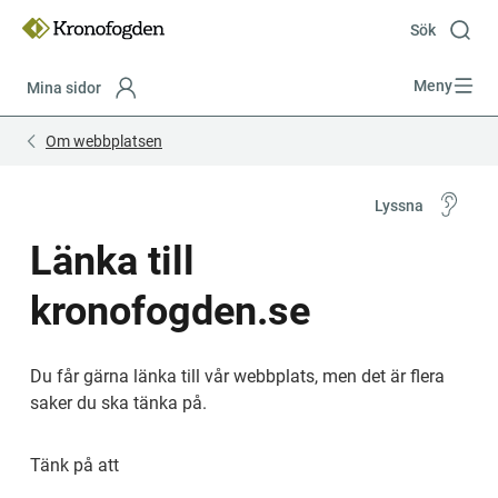
Till
innehåll
Sök
Meny
Mina sidor
Focustrap
Focustrap
Om webbplatsen
start
end
Lyssna
Länka till 
kronofogden.se
Du får gärna länka till vår webbplats, men det är flera 
saker du ska tänka på.
Tänk på att