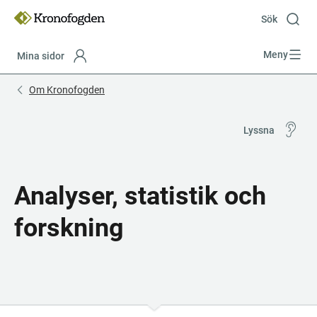
Till
innehåll
Sök
Meny
Mina sidor
Focustrap
Focustrap
Om Kronofogden
start
end
Lyssna
Analyser, statistik och 
forskning