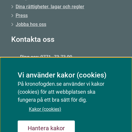
Dina rättigheter, lagar och regler
Press
Jobba hos oss
Kontakta oss
Ring oss: 0771–73 73 00
Från utlandet: +46 8 56 48 51 50
Vi använder kakor (cookies)
Öppet: mån–fre 09.00–15.00
På kronofogden.se använder vi kakor
Mejla oss
(cookies) för att webbplatsen ska
Kontakta oss
fungera på ett bra sätt för dig.
Kakor (cookies)
Webbkarta
Om webbplatsen
Kakor (cookies)
Hantera kakor