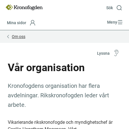
Till
innehåll
Sök
Meny
Mina sidor
Focustrap
Focustrap
Om oss
start
end
Lyssna
Vår organisation
Kronofogdens organisation har flera 
avdelningar. Rikskronofogden leder vårt 
arbete.
Vikarierande rikskronofogde och myndighetschef är 