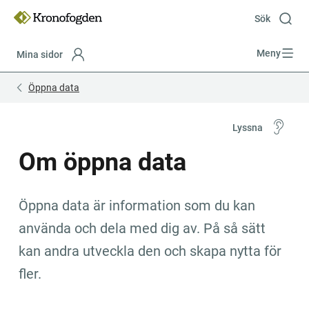
Till
innehåll
Sök
Meny
Mina sidor
Focustrap
Focustrap
Öppna data
start
end
Lyssna
Om öppna data
Öppna data är information som du kan 
använda och dela med dig av. På så sätt 
kan andra utveckla den och skapa nytta för 
fler.