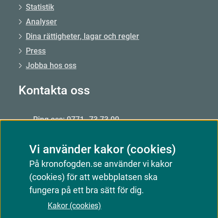
Statistik
Analyser
Dina rättigheter, lagar och regler
Press
Jobba hos oss
Kontakta oss
Ring oss: 0771–73 73 00
Från utlandet: +46 8 56 48 51 50
Vi använder kakor (cookies)
Öppet: mån–fre 09.00–15.00
På kronofogden.se använder vi kakor
Mejla oss
(cookies) för att webbplatsen ska
Kontakta oss
fungera på ett bra sätt för dig.
Kakor (cookies)