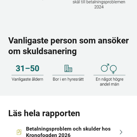
Vanligaste person som ansöker 
om skuldsanering
Läs hela rapporten
Betalningsproblem och skulder hos 
pdf, 940 kB.
Kronofogden 2026