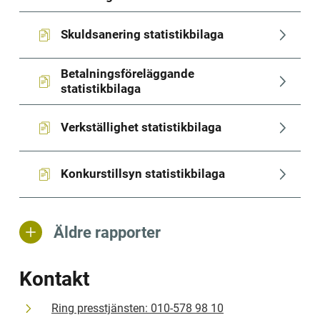
Skuldsanering statistikbilaga
xlsx, 1 MB.
Betalningsföreläggande 
xlsx, 182 kB.
statistikbilaga
Verkställighet statistikbilaga
xlsx, 256 kB.
Konkurstillsyn statistikbilaga
xlsx, 77 kB.
Äldre rapporter
Kontakt
Ring presstjänsten: 010-578 98 10