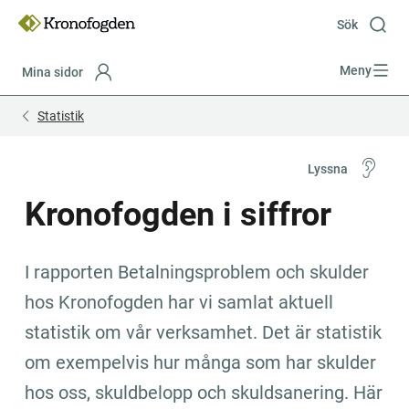
Till
innehåll
Sök
Meny
Mina sidor
Focustrap
Focustrap
Statistik
start
end
Lyssna
Kronofogden i siffror
I rapporten Betalningsproblem och skulder 
hos Kronofogden har vi samlat aktuell 
statistik om vår verksamhet. Det är statistik 
om exempelvis hur många som har skulder 
hos oss, skuldbelopp och skuldsanering. Här 