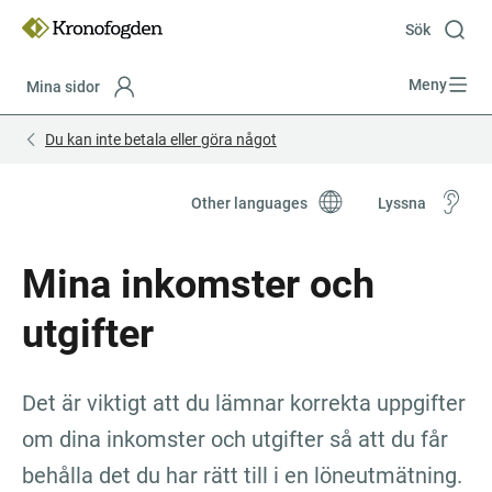
Till
innehåll
Sök
Meny
Mina sidor
Focustrap
Focustrap
Du kan inte betala eller göra något
start
end
Other languages
Lyssna
Mina inkomster och 
utgifter
Det är viktigt att du lämnar korrekta uppgifter 
om dina inkomster och utgifter så att du får 
behålla det du har rätt till i en löneutmätning.