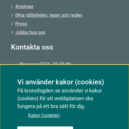
Analyser
Dina rättigheter, lagar och regler
Press
Jobba hos oss
Kontakta oss
Ring oss: 0771–73 73 00
Från utlandet: +46 8 56 48 51 50
Vi använder kakor (cookies)
Öppet: mån–fre 09.00–15.00
På kronofogden.se använder vi kakor
Mejla oss
(cookies) för att webbplatsen ska
Kontakta oss
fungera på ett bra sätt för dig.
Kakor (cookies)