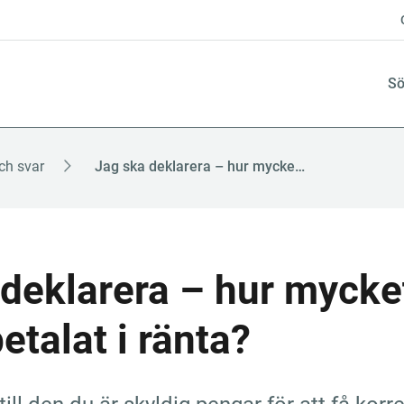
Sö
ch svar
Jag ska deklarera – hur mycket har jag betalat i ränta?
deklarera – hur mycket
etalat i ränta?