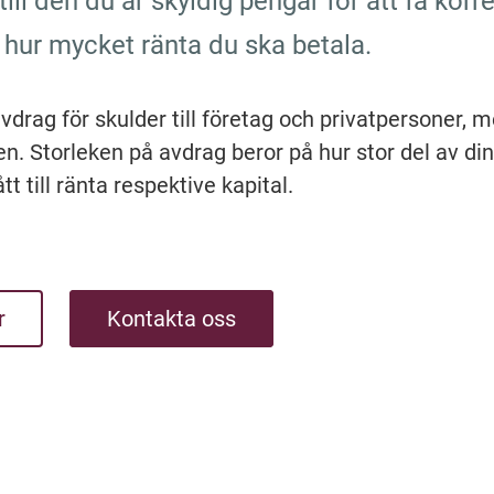
ill den du är skyldig pengar för att få korre
hur mycket ränta du ska betala.
avdrag för skulder till företag och privatpersoner, m
ten. Storleken på avdrag beror på hur stor del av din
t till ränta respektive kapital.
r
Kontakta oss