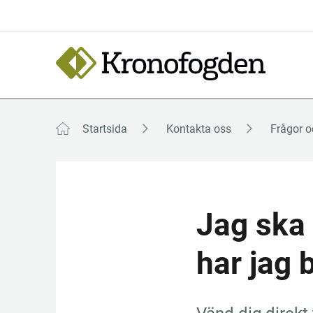
Till
innehåll
Focustrap
Focustrap
start
end
Startsida
Kontakta oss
Frågor o
Jag ska 
har jag b