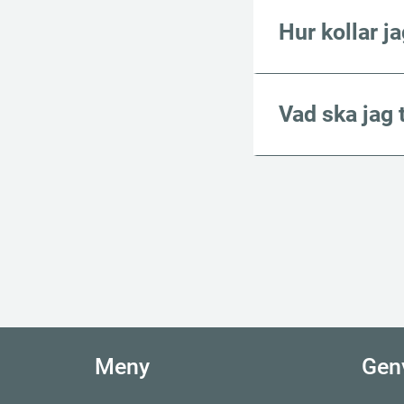
Hur kollar j
Vad ska jag 
Meny
Gen