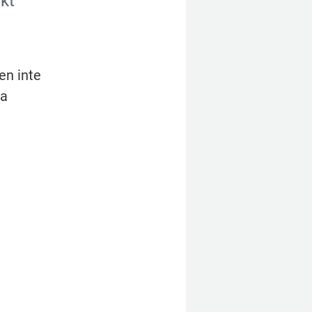
kt 
en inte 
a 