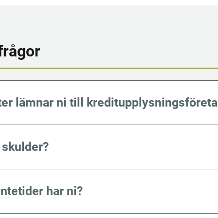
frågor
ter lämnar ni till kreditupplysningsföret
 skulder?
ntetider har ni?