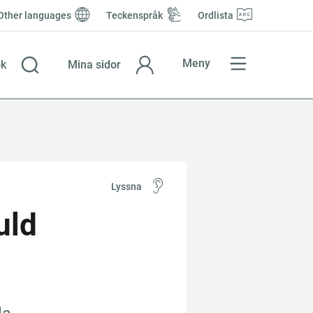
Other languages
Teckenspråk
Ordlista
Meny
k
Mina sidor
Lyssna
ld 