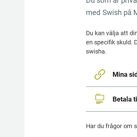
Du som är privat
med Swish på M
Du kan välja att din
en specifik skuld.
swisha.
Mina si
Betala t
Har du frågor om s