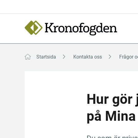
Till
innehåll
Focustrap
Focustrap
start
end
Startsida
Kontakta oss
Frågor o
Hur gör 
på Mina