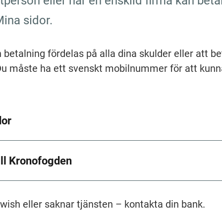
person eller har en enskild firma kan betal
ina sidor.
 betalning fördelas på alla dina skulder eller att be
 Du måste ha ett svenskt mobilnummer för att kunna
dor
ill Kronofogden
wish eller saknar tjänsten – kontakta din bank.