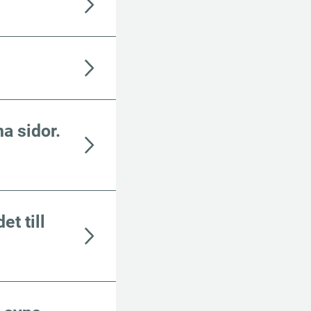
a sidor.
t till