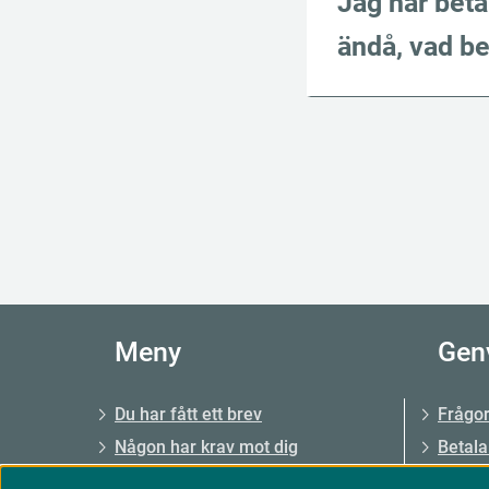
Jag har beta
ändå, vad be
Meny
Gen
Du har fått ett brev
Frågor
Någon har krav mot dig
Betala
Du har krav mot någon
Väntet