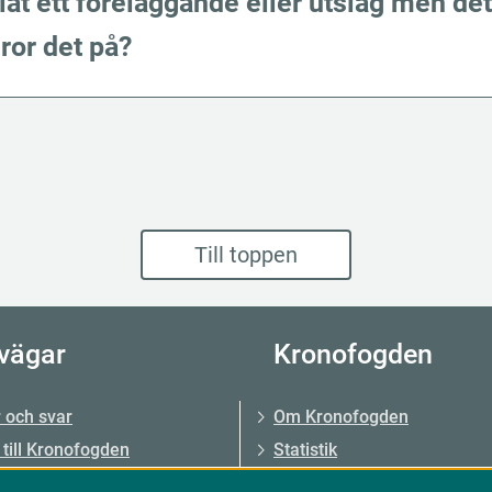
lat ett föreläggande eller utslag men de
ror det på?
Till toppen
vägar
Kronofogden
 och svar
Om Kronofogden
 till Kronofogden
Statistik
ider
Analyser