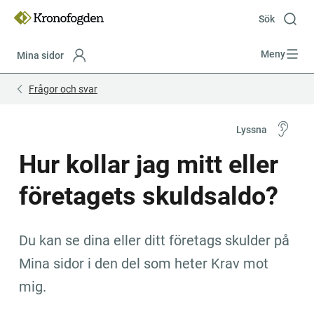
Till
innehåll
Sök
Meny
Mina sidor
Focustrap
Focustrap
Frågor och svar
start
end
Lyssna
Hur kollar jag mitt eller 
företagets skuldsaldo?
Du kan se dina eller ditt företags skulder på 
Mina sidor i den del som heter Krav mot 
mig.