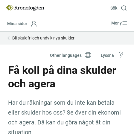
Till
innehåll
Sök
Meny
Mina sidor
Focustrap
Focustrap
Bli skuldfri och undvik nya skulder
start
end
Other languages
Lyssna
Få koll på dina skulder 
och agera
Har du räkningar som du inte kan betala 
eller skulder hos oss? Se över din ekonomi 
och agera. Då kan du göra något åt din 
situation.