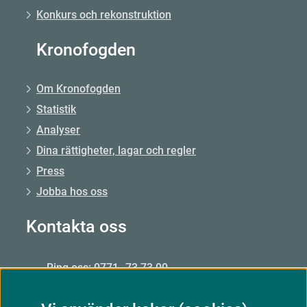
Konkurs och rekonstruktion
Kronofogden
Om Kronofogden
Statistik
Analyser
Dina rättigheter, lagar och regler
Press
Jobba hos oss
Kontakta oss
Ring oss: 0771–73 73 00
Från utlandet: +46 8 56 48 51 50