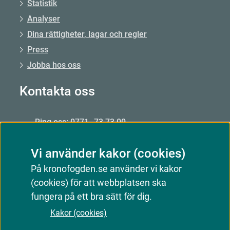
Statistik
Analyser
Dina rättigheter, lagar och regler
Press
Jobba hos oss
Kontakta oss
Ring oss: 0771–73 73 00
Från utlandet: +46 8 56 48 51 50
Vi använder kakor (cookies)
Öppet: mån–fre 09.00–15.00
På kronofogden.se använder vi kakor
Mejla oss
(cookies) för att webbplatsen ska
Kontakta oss
fungera på ett bra sätt för dig.
Kakor (cookies)