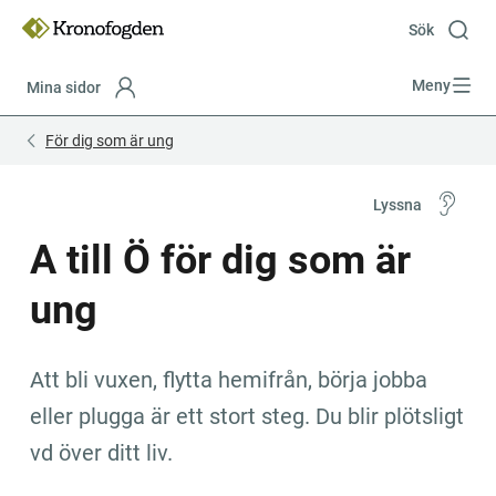
Till
innehåll
Sök
Meny
Mina sidor
Focustrap
Focustrap
För dig som är ung
start
end
Lyssna
A till Ö för dig som är 
ung
Att bli vuxen, flytta hemifrån, börja jobba 
eller plugga är ett stort steg. Du blir plötsligt 
vd över ditt liv.