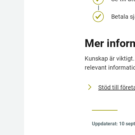
Betala sjä
Mer infor
Kunskap är viktigt.
relevant informati
Stöd till före
Uppdaterat:
10 sep