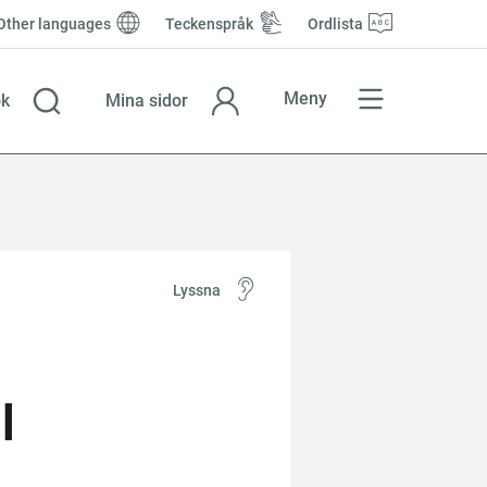
Other languages
Teckenspråk
Ordlista
Meny
k
Mina sidor
Lyssna
l