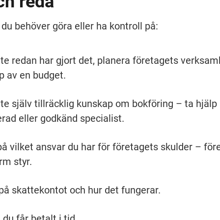
ch reda
du behöver göra eller ha kontroll på:
te redan har gjort det, planera företagets verksamh
p av en budget.
te själv tillräcklig kunskap om bokföring – ta hjälp 
rad eller godkänd specialist.
å vilket ansvar du har för företagets skulder – före
rm styr.
 på skattekontot och hur det fungerar.
t du får betalt i tid.