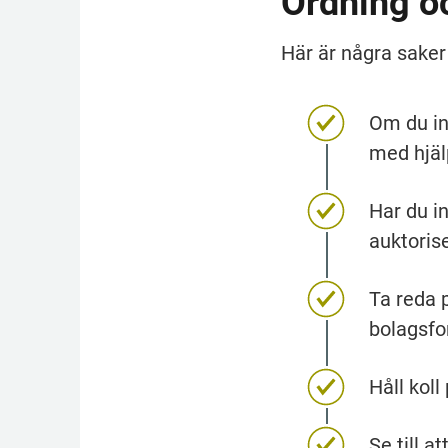
Ordning o
Här är några saker 
Om du in
med hjäl
Har du in
auktorise
Ta reda p
bolagsfo
Håll koll
Se till at