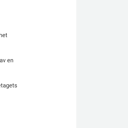
et 
av en 
tagets 