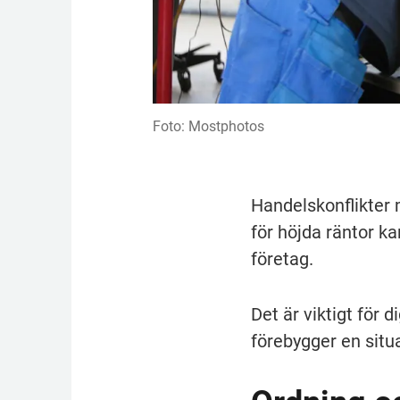
Foto: Mostphotos
Handels­konflikter 
för höjda räntor k
företag.
Det är viktigt för 
förebygger en situa