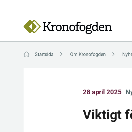
Till
innehåll
Focustrap
Focustrap
start
end
Startsida
Om Kronofogden
Nyhe
28 april 2025
N
Viktigt f