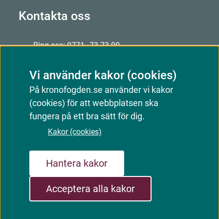
Kontakta oss
Ring oss: 0771–73 73 00
Från utlandet: +46 8 56 48 51 50
Vi använder kakor (cookies)
Öppet: mån–fre 09.00–15.00
På kronofogden.se använder vi kakor
Mejla oss
(cookies) för att webbplatsen ska
Kontakta oss
fungera på ett bra sätt för dig.
Kakor (cookies)
Webbkarta
Om webbplatsen
Kakor (cookies)
Hantera kakor
Tillgänglighetsredogörelse
Acceptera alla kakor
Följ oss:
YouTube
LinkedIn