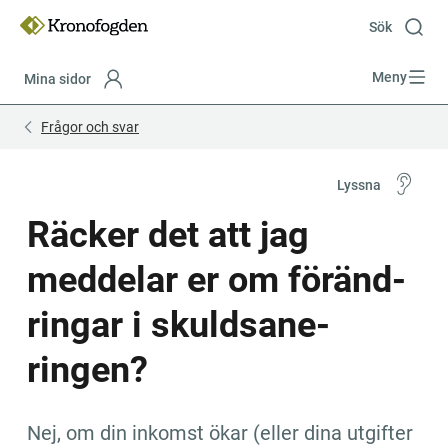
Till
innehåll
Sök
Meny
Mina sidor
Focustrap
Focustrap
Frågor och svar
start
end
Lyssna
Räcker det att jag 
meddelar er om för­änd­
ringar i skuld­sa­ne­
ringen?
Nej, om din inkomst ökar (eller dina utgifter 