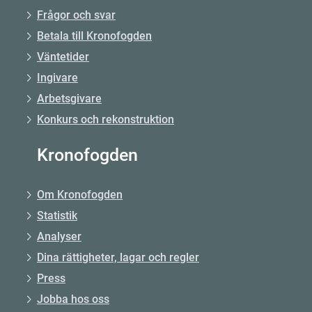
Frågor och svar
Betala till Kronofogden
Väntetider
Ingivare
Arbetsgivare
Konkurs och rekonstruktion
Kronofogden
Om Kronofogden
Statistik
Analyser
Dina rättigheter, lagar och regler
Press
Jobba hos oss