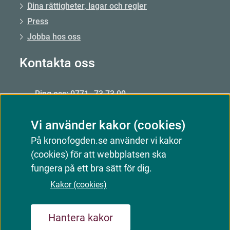
Dina rättigheter, lagar och regler
Press
Jobba hos oss
Kontakta oss
Ring oss: 0771–73 73 00
Från utlandet: +46 8 56 48 51 50
Vi använder kakor (cookies)
Öppet: mån–fre 09.00–15.00
På kronofogden.se använder vi kakor
Mejla oss
(cookies) för att webbplatsen ska
Kontakta oss
fungera på ett bra sätt för dig.
Kakor (cookies)
Webbkarta
Om webbplatsen
Kakor (cookies)
Hantera kakor