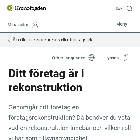
Till
innehåll
Sök
Meny
Mina sidor
Focustrap
Focustrap
Är i eller riskerar konkurs eller företagsrek...
start
end
Other languages
Lyssna
Ditt företag är i 
rekonstruktion
Genomgår ditt företag en 
företagsrekonstruktion? Då behöver du veta 
vad en rekonstruktion innebär och vilken roll 
vi har som tillsynsmyndighet.