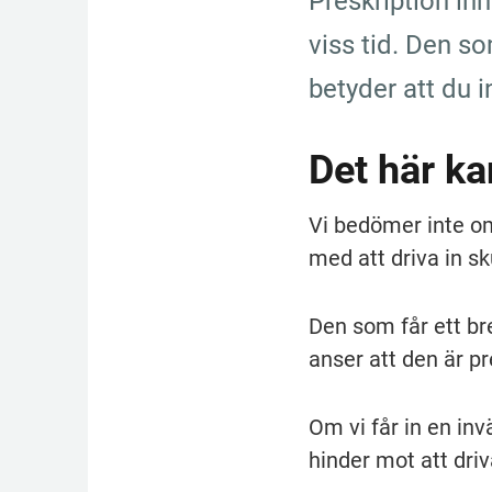
Preskription inn
viss tid. Den s
betyder att du i
Det här k
Vi bedömer inte om
med att driva in sk
Den som får ett br
anser att den är pr
Om vi får in en inv
hinder mot att driv