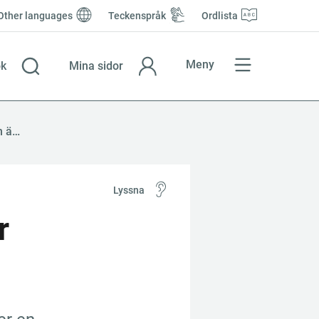
Other languages
Teckenspråk
Ordlista
Meny
k
Mina sidor
Du får inte betalt om skulden är preskriberad
Lyssna
 