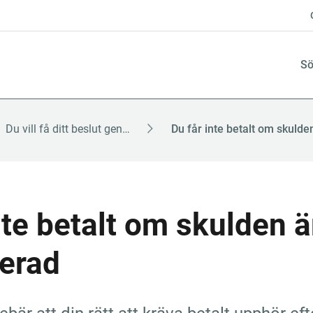
Sö
Du vill få ditt beslut genomfört (verkställighet)
nte betalt om skulden är
berad