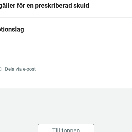
gäller för en preskriberad skuld
ptionslag
Dela via e-post
Till toppen