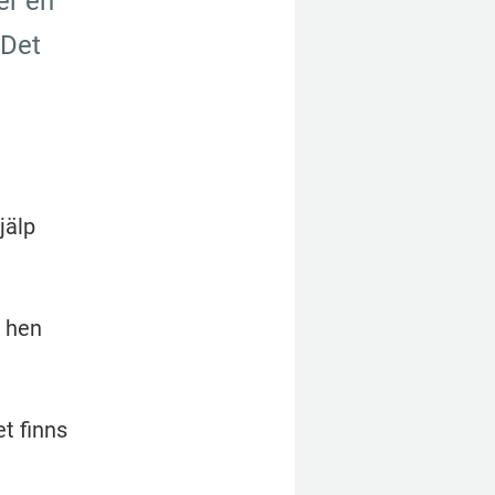
r en 
Det 
älp 
 hen 
t finns 