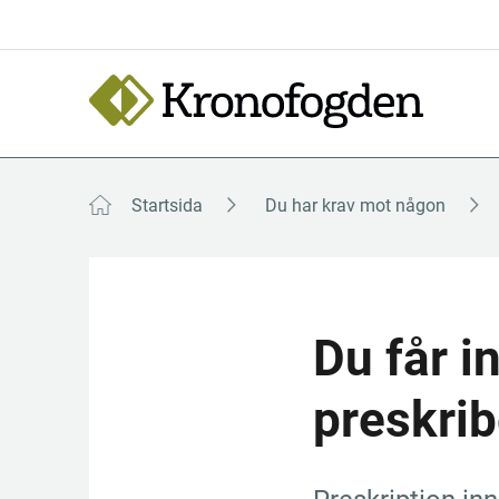
Till
innehåll
Focustrap
Focustrap
start
end
Startsida
Du har krav mot någon
Du får i
preskri