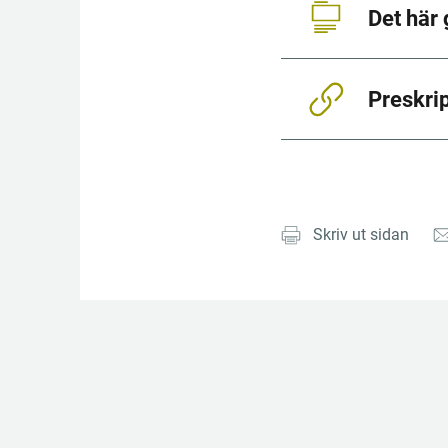
Det här 
Preskri
Skriv ut sidan