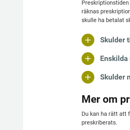
Preskriptionstiden 
räknas preskriptio
skulle ha betalat s
Skulder t
Enskilda
Skulder 
Mer om pr
Du kan ha rätt att 
preskriberats.