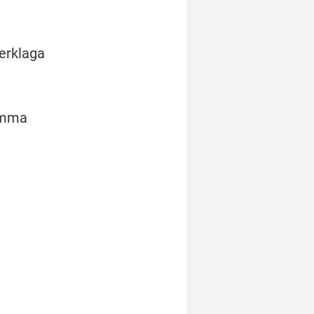
erklaga 
omma 