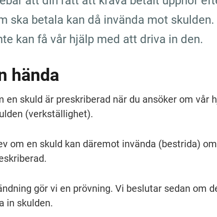
ebär att din rätt att kräva betalt upphör efte
om ska betala kan då invända mot skulden. 
nte kan få vår hjälp med att driva in den.
an hända
 en skuld är preskriberad när du ansöker om vår hj
ulden (verkställighet).
ev om en skuld kan däremot invända (bestrida) om
eskriberad.
ändning gör vi en prövning. Vi beslutar sedan om de
a in skulden.