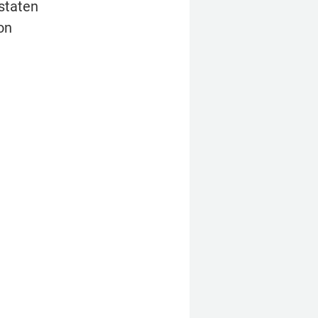
staten 
n 