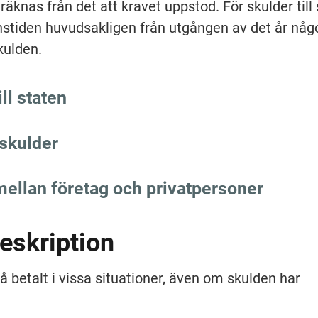
räknas från det att kravet uppstod. För skulder till 
nstiden huvudsakligen från utgången av det år någo
kulden.
ill staten
 skulder
mellan företag och privatpersoner
eskription
få betalt i vissa situationer, även om skulden har 