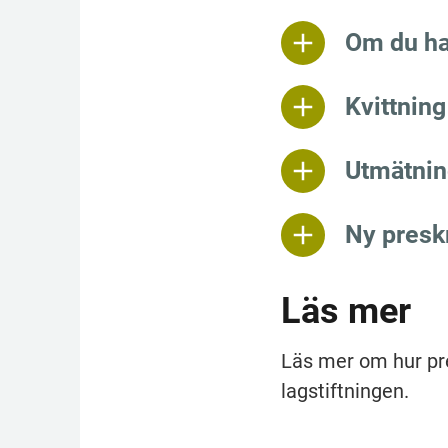
Om du ha
Kvittning
Utmätnin
Ny preskr
Läs mer
Läs mer om hur pre
lagstiftningen.