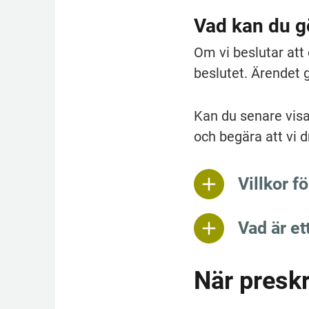
Vad kan du g
Om vi beslutar att 
beslutet. Ärendet gå
Kan du senare visa
och begära att vi d
Villkor f
Vad är et
När preskr