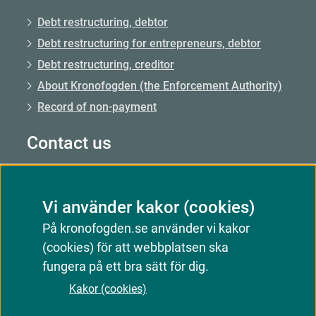
Debt restructuring, debtor
Debt restructuring for entrepreneurs, debtor
Debt restructuring, creditor
About Kronofogden (the Enforcement Authority)
Record of non-payment
Contact us
Call us: 0771–73 73 00
Vi använder kakor (cookies)
Call us from abroad: +46 8 56 48 51 50
På kronofogden.se använder vi kakor
Opening hours: Mon–Fri 09.00–15.00
(cookies) för att webbplatsen ska
Email: Email us
fungera på ett bra sätt för dig.
Customer service responds
Kakor (cookies)