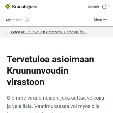
Till
innehåll
Search
Meny
My pages
Focustrap
Focustrap
Tietoa Kruununvoudin virastosta Suomeksi (fin...
start
end
Tervetuloa asioimaan 
Kruununvoudin 
virastoon
Olemme viranomainen, joka auttaa velkojia 
ja velallisia. Vaatimuksessa voi myös olla 