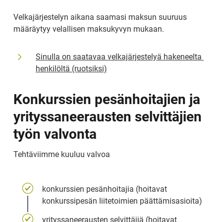
Velkajärjestelyn aikana saamasi maksun suuruus 
määräytyy velallisen maksukyvyn mukaan.
Sinulla on saatavaa velkajärjestelyä hakeneelta 
henkilöltä (ruotsiksi)
Konkurssien pesänhoitajien ja 
yrityssaneerausten selvittäjien 
työn valvonta
Tehtäviimme kuuluu valvoa
konkurssien pesänhoitajia (hoitavat 
konkurssipesän liitetoimien päättämisasioita)
yrityssaneerausten selvittäjiä (hoitavat 