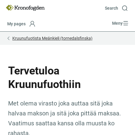
Till
innehåll
Search
Meny
My pages
Focustrap
Focustrap
Kruunufuotista Meänkieli (tornedalsfinska)
start
end
Tervetuloa 
Kruunufuothiin
Met olema virasto joka auttaa sitä joka 
halvaa makson ja sitä joka pittää maksaa. 
Vaatimus saattaa kansa olla muusta ko 
rahasta.