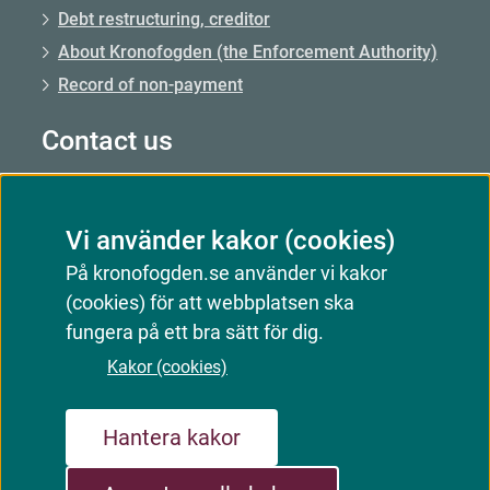
Debt restructuring, creditor
About Kronofogden (the Enforcement Authority)
Record of non-payment
Contact us
Call us: 0771–73 73 00
Vi använder kakor (cookies)
Call us from abroad: +46 8 56 48 51 50
På kronofogden.se använder vi kakor
Opening hours: Mon–Fri 09.00–15.00
(cookies) för att webbplatsen ska
Email: Email us
fungera på ett bra sätt för dig.
Customer service responds
Kakor (cookies)
Hantera kakor
Sitemap