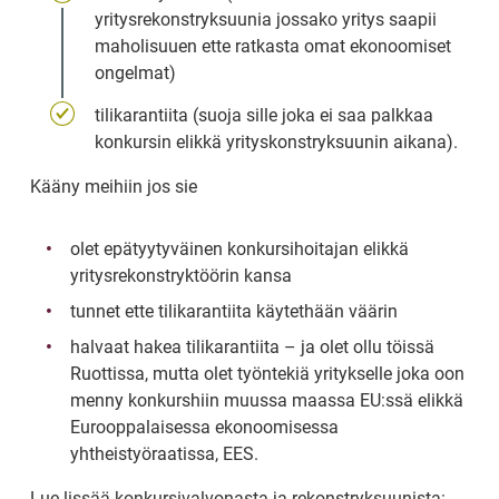
yritysrekonstryksuunia jossako yritys saapii 
maholisuuen ette ratkasta omat ekonoomiset 
ongelmat)
tilikarantiita (suoja sille joka ei saa palkkaa 
konkursin elikkä yrityskonstryksuunin aikana).
Kääny meihiin jos sie
olet epätyytyväinen konkursihoitajan elikkä 
yritysrekonstryktöörin kansa
tunnet ette tilikarantiita käytethään väärin
halvaat hakea tilikarantiita – ja olet ollu töissä 
Ruottissa, mutta olet työntekiä yritykselle joka oon 
menny konkurshiin muussa maassa EU:ssä elikkä 
Eurooppalaisessa ekonoomisessa 
yhtheistyöraatissa, EES.
Lue lissää konkursivalvonasta ja rekonstryksuunista: