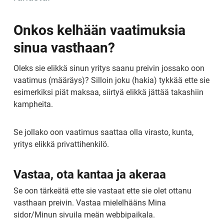
Onkos kelhään vaatimuksia 
sinua vasthaan?
Oleks sie elikkä sinun yritys saanu preivin jossako oon 
vaatimus (määräys)? Silloin joku (hakia) tykkää ette sie 
esimerkiksi piät maksaa, siirtyä elikkä jättää takashiin 
kampheita.
Se jollako oon vaatimus saattaa olla virasto, kunta, 
yritys elikkä privattihenkilö.
Vastaa, ota kantaa ja akeraa
Se oon tärkeätä ette sie vastaat ette sie olet ottanu 
vasthaan preivin. Vastaa mielelhääns Mina 
sidor/Minun sivuila meän webbipaikala.