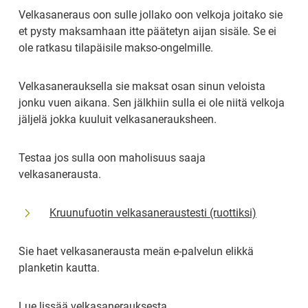
Velkasaneraus oon sulle jollako oon velkoja joitako sie 
et pysty maksamhaan itte päätetyn aijan sisäle. Se ei 
ole ratkasu tilapäisile makso-ongelmille.
Velkasanerauksella sie maksat osan sinun veloista 
jonku vuen aikana. Sen jälkhiin sulla ei ole niitä velkoja 
jäljelä jokka kuuluit velkasanerauksheen.
Testaa jos sulla oon maholisuus saaja 
velkasanerausta.
Kruunufuotin velkasaneraustesti (ruottiksi)
Sie haet velkasanerausta meän e-palvelun elikkä 
planketin kautta.
Lue lissää velkasanerauksesta.