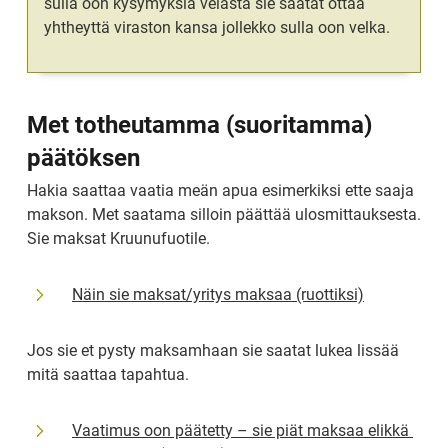
sulla oon kysymyksiä velasta sie saatat ottaa 
yhtheyttä viraston kansa jollekko sulla oon velka.
Met totheutamma (suoritamma) 
päätöksen
Hakia saattaa vaatia meän apua esimerkiksi ette saaja 
makson. Met saatama silloin päättää ulosmittauksesta. 
Sie maksat Kruunufuotile.
Näin sie maksat/yritys maksaa (ruottiksi)
Jos sie et pysty maksamhaan sie saatat lukea lissää 
mitä saattaa tapahtua.
Vaatimus oon päätetty – sie piät maksaa elikkä 