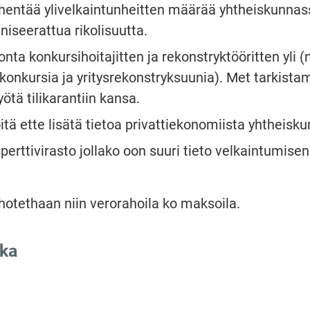
hentää ylivelkaintunheitten määrää yhtheiskunnass
niseerattua rikolisuutta.
nta konkursihoitajitten ja rekonstryktööritten yli (n
 konkursia ja yritysrekonstryksuunia). Met tarkista
yötä tilikarantiin kansa.
tä ette lisätä tietoa privattiekonomiista yhtheisk
erttivirasto jollako oon suuri tieto velkaintumisen 
otethaan niin verorahoila ko maksoila.
ka