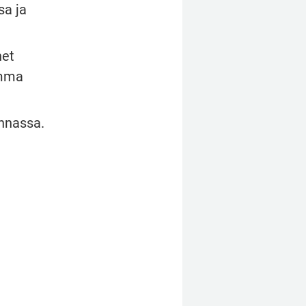
a ja 
et 
mma 
unnassa.