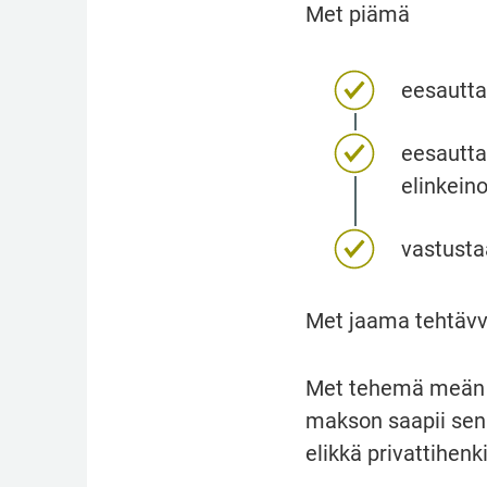
Met piämä
eesautta
eesautta
elinkein
vastustaa
Met jaama tehtävvä
Met tehemä meän te
makson saapii sen. 
elikkä privattihenki