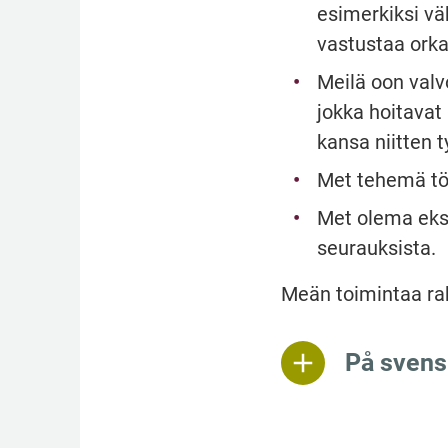
esimerkiksi vä
vastustaa orka
Meilä oon valvo
jokka hoitavat
kansa niitten t
Met tehemä töi
Met olema eksp
seurauksista.
Meän toimintaa rah
På svens