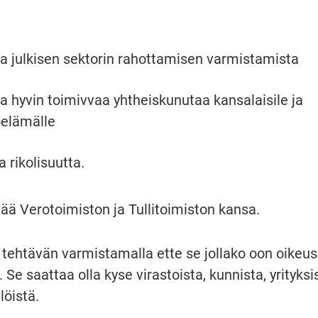
a julkisen sektorin rahottamisen varmistamista
a hyvin toimivvaa yhtheiskunutaa kansalaisile ja 
oelämälle
 rikolisuutta.
ä Verotoimiston ja Tullitoimiston kansa.
htävän varmistamalla ette se jollako oon oikeus 
Se saattaa olla kyse virastoista, kunnista, yrityksis
löistä.