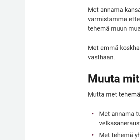
Met annama kansa t
varmistamma ette 
tehemä muun muass
Met emmä koskhaan
vasthaan.
Muuta mit
Mutta met tehemä p
Met annama tu
velkasaneraust
Met tehemä yht