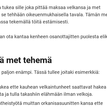
ukea sille joka pittää maksaa velkansa ja met 
se tehhään oikeuenmukhaisella tavala. Tämän me
a tekemällä töitä estämisesti.
 ota kantaa kenheen osanottajitten puolesta elik
ä met tehemä
aljon enämpi. Tässä tullee joitaki esimerkkiä:
kea ette kauhean velkaintunheet saattavat hakea 
a ja tulla takashiin elähmään ilman velkoja.
heistyötä muittan orkanisasuunitten kansa ette 