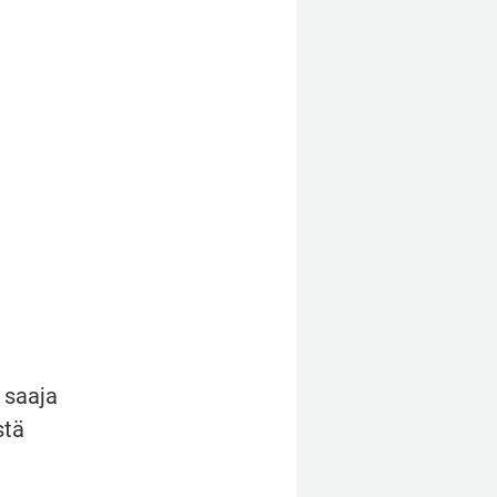
saaja 
tä 