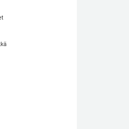
t 
kä 