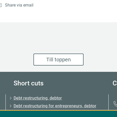
Share via email
Till toppen
Short cuts
C
Debt restructuring, debtor
Debt restructuring for entrepreneurs, debtor
Debt restructuring, creditor