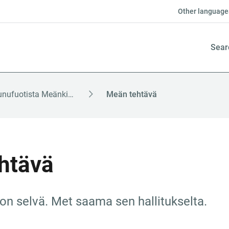
Other language
Sear
Kruunufuotista Meänkieli (tornedalsfinska)
Meän tehtävä
htävä
n selvä. Met saama sen hallitukselta.